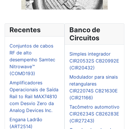
Recentes
Banco de
Circuitos
Conjuntos de cabos
RF de alto
Simples integrador
desempenho Samtec
CIR20532S CB20992E
Nitrowave™
(CIR20432)
(COMD193)
Modulador para sinais
Amplificadores
retangulares
Operacionais de Saída
CIR22074S CB21630E
Rail to Rail MAX74810
(CIR21166)
com Desvio Zero da
Tacômetro automotivo
Analog Devices Inc.
CIR26234S CB26283E
Engana Ladrão
(CIR27243)
(ART2514)