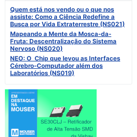
Quem está nos vendo ou o que nos
assiste: Como a Ciência Redefine a
Busca por Vida Extraterrestre (NS021)
Mapeando a Mente da Mosca-da-
Fruta: Descentralização do Sistema
Nervoso (NS020)
NEO: O Chip que levou as Interfaces
Cérebro-Computador além dos
Laboratórios (NS019)