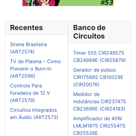
Recentes
Banco de
Circuitos
Sirene Brasileira
(ART2574)
Timer 555 CIR24957S
CB24994E (CIR25879)
TV de Plasma – Como
Prevenir o Burn-In
Gerador de pulsos
(ART2596)
CIR17568S CB10029E
(CIR20076)
Controle Para
Furadeira de 12 V
Medidor de
(ART2579)
indutâncias CIR23747S
CB23696E (CIR24183)
Circuitos Integrados
em Áudio (ART2573)
Amplificador de 40W
LMLM1875 CIR25547S
CB25526E