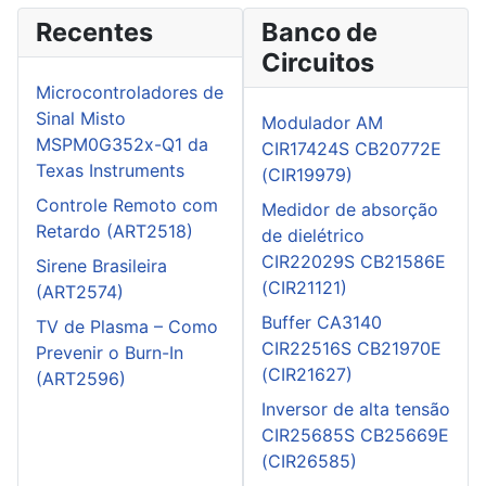
Recentes
Banco de
Circuitos
Microcontroladores de
Sinal Misto
Modulador AM
MSPM0G352x-Q1 da
CIR17424S CB20772E
Texas Instruments
(CIR19979)
Controle Remoto com
Medidor de absorção
Retardo (ART2518)
de dielétrico
CIR22029S CB21586E
Sirene Brasileira
(CIR21121)
(ART2574)
Buffer CA3140
TV de Plasma – Como
CIR22516S CB21970E
Prevenir o Burn-In
(CIR21627)
(ART2596)
Inversor de alta tensão
CIR25685S CB25669E
(CIR26585)