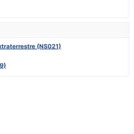
xtraterrestre (NS021)
9)