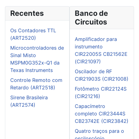
Recentes
Banco de
Circuitos
Os Contadores TTL
(ART2520)
Amplificador para
instrumento
Microcontroladores de
CIR22005S CB21562E
Sinal Misto
(CIR21097)
MSPM0G352x-Q1 da
Texas Instruments
Oscilador de RF
CIR21903S (CIR21008)
Controle Remoto com
Retardo (ART2518)
Fotômetro CIR22124S
(CIR21216)
Sirene Brasileira
(ART2574)
Capacímetro
completo CIR23444S
CB23742E (CIR23842)
Quatro traços para o
osciloscópio