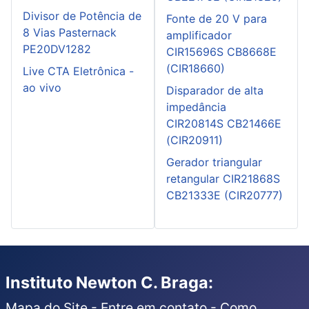
Divisor de Potência de
Fonte de 20 V para
8 Vias Pasternack
amplificador
PE20DV1282
CIR15696S CB8668E
(CIR18660)
Live CTA Eletrônica -
ao vivo
Disparador de alta
impedância
CIR20814S CB21466E
(CIR20911)
Gerador triangular
retangular CIR21868S
CB21333E (CIR20777)
Instituto Newton C. Braga:
Mapa do Site
-
Entre em contato
-
Como