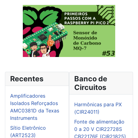
Recentes
Banco de
Circuitos
Amplificadores
Isolados Reforçados
Harmônicas para PX
AMC0381D da Texas
(CIR24011)
Instruments
Fonte de alimentação
Sítio Eletrônico
0 a 20 V CIR22728S
(ART2523)
CB22176E (CIR21825)