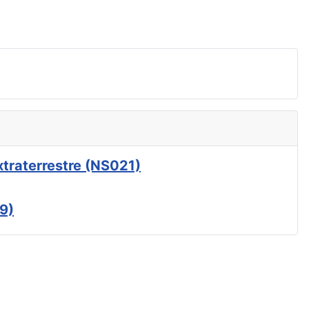
xtraterrestre (NS021)
9)