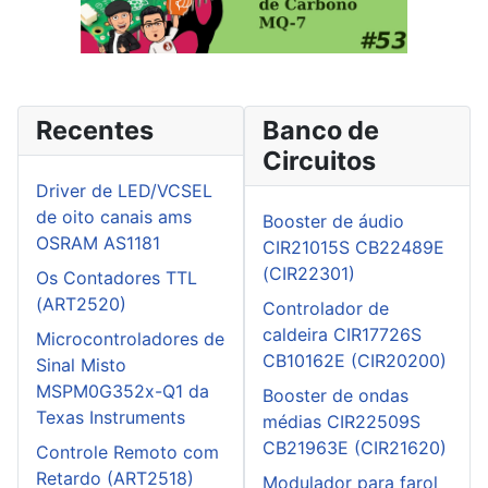
Recentes
Banco de
Circuitos
Driver de LED/VCSEL
de oito canais ams
Booster de áudio
OSRAM AS1181
CIR21015S CB22489E
(CIR22301)
Os Contadores TTL
(ART2520)
Controlador de
caldeira CIR17726S
Microcontroladores de
CB10162E (CIR20200)
Sinal Misto
MSPM0G352x-Q1 da
Booster de ondas
Texas Instruments
médias CIR22509S
CB21963E (CIR21620)
Controle Remoto com
Retardo (ART2518)
Modulador para farol