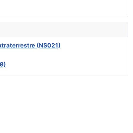
xtraterrestre (NS021)
9)