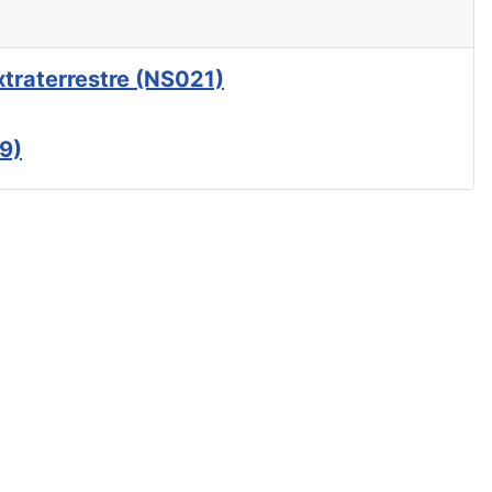
xtraterrestre (NS021)
9)