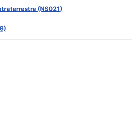
xtraterrestre (NS021)
9)