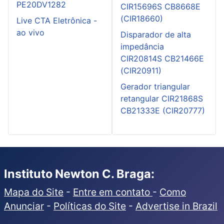
PE20DV1282
CIR15696S CB8668E
(CIR18660)
Live CTA Eletrônica -
ao vivo
Disparador de alta
impedância
CIR20814S CB21466E
(CIR20911)
Gerador triangular
retangular CIR21868S
CB21333E (CIR20777)
Instituto Newton C. Braga:
Mapa do Site
-
Entre em contato
-
Como
Anunciar
-
Políticas do Site
-
Advertise in Brazil