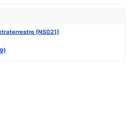
xtraterrestre (NS021)
9)