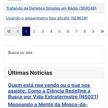
Tratando de Defeitos Simples em Rádio (SER548)
Usando o amperímetro tipo alicate (SER628)
Artigos
1
2
3
4
5
6
7
8
Página 1 de 8
Busca no site
Últimas Notícias
Quem está nos vendo ou o que nos
assiste: Como a Ciência Redefine a
Busca por Vida Extraterrestre (NS021)
Mapeando a Mente da Mosca-da-