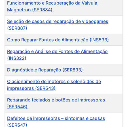
Título
Funcionamento e Recuperação da Válvula
Magnetron (SER884)
Seleção de casos de reparação de videogames
(SER887)
Como Reparar Fontes de Alimentação (INS533)
Reparação e Análise de Fontes de Alimentação
(INS322)
Diagnóstico e Reparação (SER893)
O acionamento de motores e solenoides de
impressoras (SER543)
Reparando teclados e botões de impressoras
(SER546)
Defeitos de impressoras – sintomas e causas
(SER547)