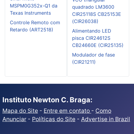
MSPM0G352x-Q1 da
quadrado LM3600
Texas Instruments
CIR25118S CB25153E
(CIR26038)
Controle Remoto com
Retardo (ART2518)
Alimentando LED
pisca CIR24612S
CB24660E (CIR25135)
Modulador de fase
(CIR21211)
Instituto Newton C. Braga:
Mapa do Site
-
Entre em contato
-
Como
Anunciar
-
Políticas do Site
-
Advertise in Brazil