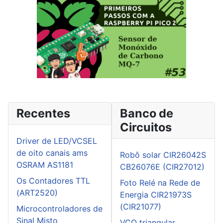
Recentes
Banco de
Circuitos
Driver de LED/VCSEL
de oito canais ams
Robô solar CIR26042S
OSRAM AS1181
CB26076E (CIR27012)
Os Contadores TTL
Foto Relé na Rede de
(ART2520)
Energia CIR21973S
(CIR21077)
Microcontroladores de
Sinal Misto
VCO triangular