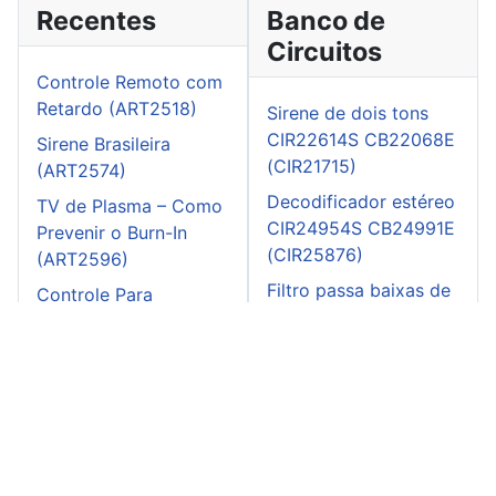
Recentes
Banco de
Circuitos
Controle Remoto com
Retardo (ART2518)
Sirene de dois tons
CIR22614S CB22068E
Sirene Brasileira
(CIR21715)
(ART2574)
Decodificador estéreo
TV de Plasma – Como
CIR24954S CB24991E
Prevenir o Burn-In
(CIR25876)
(ART2596)
Filtro passa baixas de
Controle Para
1 kHz CIR24342S
Furadeira de 12 V
CB24386E (CIR24876)
(ART2579)
Comutador de RF
CIR24654S CB24705E
(CIR25180)
Injetor de sinais
(CIR20305)