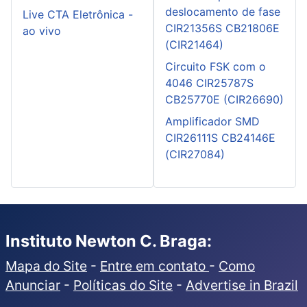
deslocamento de fase
Live CTA Eletrônica -
CIR21356S CB21806E
ao vivo
(CIR21464)
Circuito FSK com o
4046 CIR25787S
CB25770E (CIR26690)
Amplificador SMD
CIR26111S CB24146E
(CIR27084)
Instituto Newton C. Braga:
Mapa do Site
-
Entre em contato
-
Como
Anunciar
-
Políticas do Site
-
Advertise in Brazil