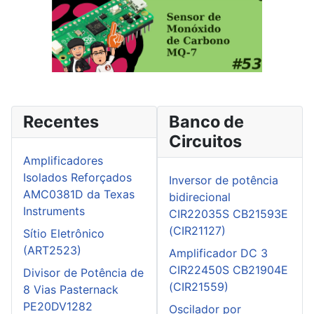
Recentes
Banco de
Circuitos
Amplificadores
Isolados Reforçados
Inversor de potência
AMC0381D da Texas
bidirecional
Instruments
CIR22035S CB21593E
(CIR21127)
Sítio Eletrônico
(ART2523)
Amplificador DC 3
CIR22450S CB21904E
Divisor de Potência de
(CIR21559)
8 Vias Pasternack
PE20DV1282
Oscilador por