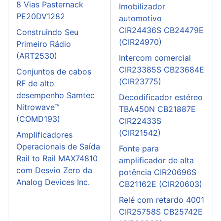
8 Vias Pasternack
Imobilizador
PE20DV1282
automotivo
CIR24436S CB24479E
Construindo Seu
(CIR24970)
Primeiro Rádio
(ART2530)
Intercom comercial
CIR23385S CB23684E
Conjuntos de cabos
(CIR23775)
RF de alto
desempenho Samtec
Decodificador estéreo
Nitrowave™
TBA450N CB21887E
(COMD193)
CIR22433S
(CIR21542)
Amplificadores
Operacionais de Saída
Fonte para
Rail to Rail MAX74810
amplificador de alta
com Desvio Zero da
potência CIR20696S
Analog Devices Inc.
CB21162E (CIR20603)
Relé com retardo 4001
CIR25758S CB25742E