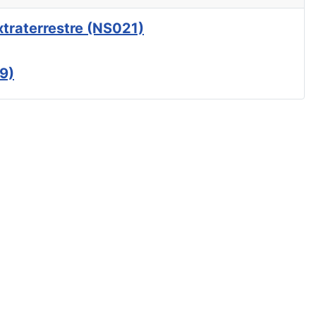
xtraterrestre (NS021)
9)