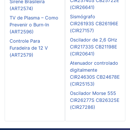
CIR25740S CB25722E
Sirene Brasileira
(CIR26641)
(ART2574)
Sismógrafo
TV de Plasma – Como
CIR26193S CB26196E
Prevenir o Burn-In
(CIR27157)
(ART2596)
Oscilador de 2,6 GHz
Controle Para
CIR21733S CB21198E
Furadeira de 12 V
(CIR20641)
(ART2579)
Atenuador controlado
digitalmente
CIR24630S CB24678E
(CIR25153)
Oscilador Morse 555
CIR26277S CB26325E
(CIR27286)