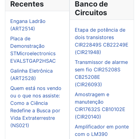
Recentes
Banco de
Circuitos
Engana Ladrão
(ART2514)
Etapa de potência de
dois transistores
Placa de
CIR22849S CB22249E
Demonstração
(CIR21948)
STMicroelectronics
EVALSTGAP2HSAC
Transmissor de alarme
sem fio CIR25208S
Galinha Eletrônica
CB25208E
(ART2528)
(CIR26093)
Quem está nos vendo
Amostragem e
ou o que nos assiste:
manutenção
Como a Ciência
CIR17632S CB10102E
Redefine a Busca por
(CIR20140)
Vida Extraterrestre
(NS021)
Amplificador em ponte
com o LM390