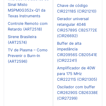
Sinal Misto
Chave de código
MSPM0G352x-Q1 da
CIR22118S (CIR21210)
Texas Instruments
Gerador universal
Controle Remoto com
retangular 4046
Retardo (ART2518)
CIR25789S CB25772E
(CIR26692)
Sirene Brasileira
(ART2574)
Buffer de alta
impedância
TV de Plasma – Como
CIR20956S CB20541E
Prevenir o Burn-In
(CIR22241)
(ART2596)
Amplificador de 40W
para 175 MHz
CIR22211S (CIR21305)
Oscilador com buffer
CIR26290S CB26338E
(CIR27299)