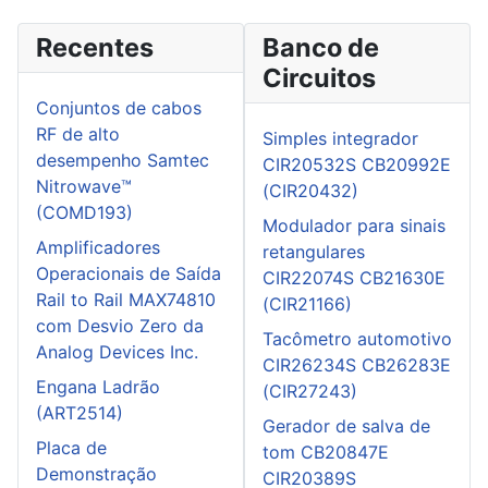
Recentes
Banco de
Circuitos
Conjuntos de cabos
RF de alto
Simples integrador
desempenho Samtec
CIR20532S CB20992E
Nitrowave™
(CIR20432)
(COMD193)
Modulador para sinais
Amplificadores
retangulares
Operacionais de Saída
CIR22074S CB21630E
Rail to Rail MAX74810
(CIR21166)
com Desvio Zero da
Tacômetro automotivo
Analog Devices Inc.
CIR26234S CB26283E
Engana Ladrão
(CIR27243)
(ART2514)
Gerador de salva de
Placa de
tom CB20847E
Demonstração
CIR20389S