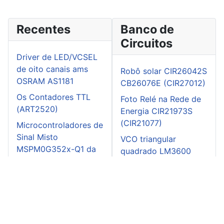
Recentes
Banco de
Circuitos
Driver de LED/VCSEL
de oito canais ams
Robô solar CIR26042S
OSRAM AS1181
CB26076E (CIR27012)
Os Contadores TTL
Foto Relé na Rede de
(ART2520)
Energia CIR21973S
(CIR21077)
Microcontroladores de
Sinal Misto
VCO triangular
MSPM0G352x-Q1 da
quadrado LM3600
Texas Instruments
CIR25118S CB25153E
(CIR26038)
Controle Remoto com
Retardo (ART2518)
Alimentando LED
pisca CIR24612S
CB24660E (CIR25135)