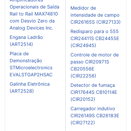
Operacionais de Saída
Medidor de
Rail to Rail MAX74810
intensidade de campo
com Desvio Zero da
CIR26165S (CIR27133)
Analog Devices Inc.
Redisparo para o 555
Engana Ladrão
CIR24411S CB24455E
(ART2514)
(CIR24945)
Placa de
Controle de motor de
Demonstração
passo CIR20971S
STMicroelectronics
CB20556E
EVALSTGAP2HSAC
(CIR22256)
Galinha Eletrônica
Detector de fumaça
(ART2528)
CIR17644S CB10114E
(CIR20152)
Carregador indutivo
CIR26149S CB26183E
(CIR27122)