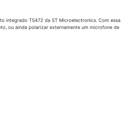
ito integrado TS
4
72 da ST Microelectronics. Com essa
reto, ou ainda polarizar externamente um microfone de