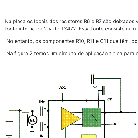
Na placa os locais dos resistores R
6
e R
7
são deixados v
fonte interna de 2 V do TS472. Essa fonte consiste num c
No entanto, os componentes R
1
0, R
1
1 e C
1
1 que têm loc
Na figura 2 temos um circuito de aplicação típica para