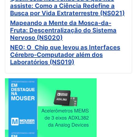
assiste: Como a Ciência Redefine a
Busca por Vida Extraterrestre (NS021)
Mapeando a Mente da Mosca-da-
Fruta: Descentralização do Sistema
Nervoso (NS020)
NEO: O Chip que levou as Interfaces
Cérebro-Computador além dos
Laboratórios (NS019)