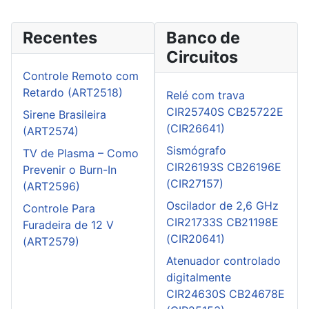
Recentes
Banco de
Circuitos
Controle Remoto com
Retardo (ART2518)
Relé com trava
CIR25740S CB25722E
Sirene Brasileira
(CIR26641)
(ART2574)
Sismógrafo
TV de Plasma – Como
CIR26193S CB26196E
Prevenir o Burn-In
(CIR27157)
(ART2596)
Oscilador de 2,6 GHz
Controle Para
CIR21733S CB21198E
Furadeira de 12 V
(CIR20641)
(ART2579)
Atenuador controlado
digitalmente
CIR24630S CB24678E