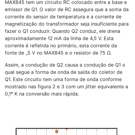
MAX845 tem um circuito RC colocado entre a base e
emissor de Q
1
. O valor de RC assegura que a soma da
corrente do sensor de temperatura e a corrente de
magnetização do transformador seja insuficiente para
fazer o Q
1
conduzir. Quando Q
2
conduz, ele drena
aproximadamente 12 mA da linha de 4,5 V. Esta
corrente é refletida no primário, esta corrente da
fonte de _5 V no MAX845 e o resistor de 75 Ω.
Assim, a condução de Q
2
causa a condução de Q
1
o
qual segue a forma de onda de saída do coletor de
Q
1
. Este circuito tem uma forma de onda conforme
mostrado nas figura 2 e 3 com um jitter equivalente a
0,1º K na conversão mais rápida.