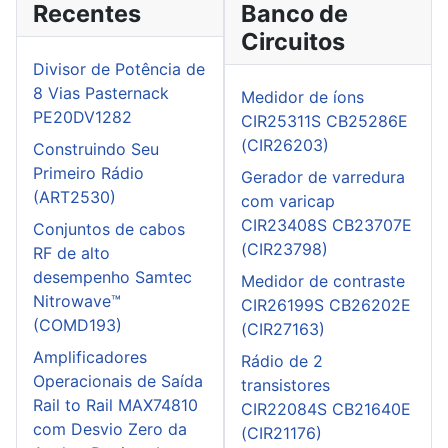
Recentes
Banco de
Circuitos
Divisor de Potência de
8 Vias Pasternack
Medidor de íons
PE20DV1282
CIR25311S CB25286E
(CIR26203)
Construindo Seu
Primeiro Rádio
Gerador de varredura
(ART2530)
com varicap
CIR23408S CB23707E
Conjuntos de cabos
(CIR23798)
RF de alto
desempenho Samtec
Medidor de contraste
Nitrowave™
CIR26199S CB26202E
(COMD193)
(CIR27163)
Amplificadores
Rádio de 2
Operacionais de Saída
transistores
Rail to Rail MAX74810
CIR22084S CB21640E
com Desvio Zero da
(CIR21176)