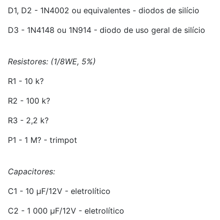
D
1
, D
2
- 1N4002 ou equivalentes - diodos de silício
D
3
- 1N4148 ou 1N914 - diodo de uso geral de silício
Resistores: (1/8WE, 5%)
R
1
- 10 k?
R
2
- 100 k?
R
3
- 2,2 k?
P
1
- 1 M? - trimpot
Capacitores:
C
1
- 10 µF/12V - eletrolítico
C
2
- 1 000 µF/12V - eletrolítico