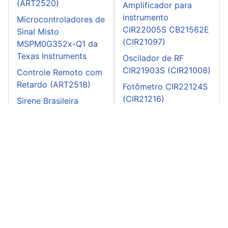
(ART2520)
Amplificador para
instrumento
Microcontroladores de
CIR22005S CB21562E
Sinal Misto
(CIR21097)
MSPM0G352x-Q1 da
Texas Instruments
Oscilador de RF
CIR21903S (CIR21008)
Controle Remoto com
Retardo (ART2518)
Fotômetro CIR22124S
(CIR21216)
Sirene Brasileira
(ART2574)
Capacímetro
completo CIR23444S
CB23742E (CIR23842)
Quatro traços para o
osciloscópio
CIR24472S CB24515E
(CIR25006)