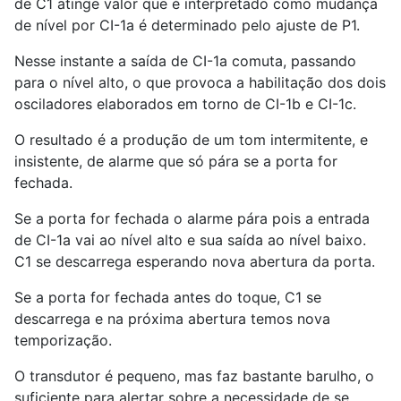
de C
1
atinge valor que é interpretado como mudança
de nível por CI-
1
a é determinado pelo ajuste de P
1
.
Nesse instante a saída de CI-
1
a comuta, passando
para o nível alto, o que provoca a habilitação dos dois
osciladores elaborados em torno de CI-
1
b e CI-
1
c.
O resultado é a produção de um tom intermitente, e
insistente, de alarme que só pára se a porta for
fechada.
Se a porta for fechada o alarme pára pois a entrada
de CI-
1
a vai ao nível alto e sua saída ao nível baixo.
C
1
se descarrega esperando nova abertura da porta.
Se a porta for fechada antes do toque, C
1
se
descarrega e na próxima abertura temos nova
temporização.
O transdutor é pequeno, mas faz bastante barulho, o
suficiente para alertar sobre a necessidade de se