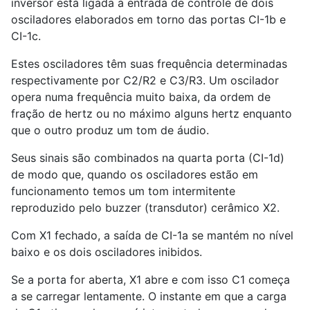
inversor está ligada à entrada de controle de dois
osciladores elaborados em torno das portas CI-
1
b e
CI-
1
c.
Estes osciladores têm suas frequência determinadas
respectivamente por C
2
/R
2
e C
3
/R
3
. Um oscilador
opera numa frequência muito baixa, da ordem de
fração de hertz ou no máximo alguns hertz enquanto
que o outro produz um tom de áudio.
Seus sinais são combinados na quarta porta (CI-
1
d)
de modo que, quando os osciladores estão em
funcionamento temos um tom intermitente
reproduzido pelo buzzer (transdutor) cerâmico X
2
.
Com X
1
fechado, a saída de CI-
1
a se mantém no nível
baixo e os dois osciladores inibidos.
Se a porta for aberta, X
1
abre e com isso C
1
começa
a se carregar lentamente. O instante em que a carga