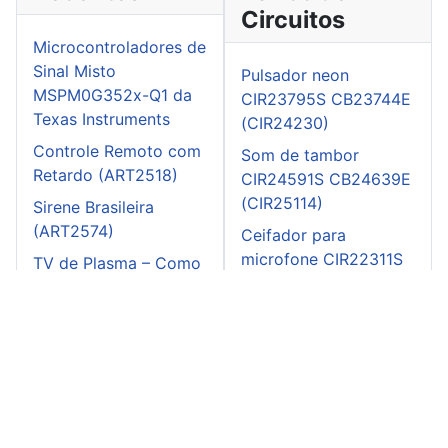
Circuitos
Microcontroladores de
Sinal Misto
Pulsador neon
MSPM0G352x-Q1 da
CIR23795S CB23744E
Texas Instruments
(CIR24230)
Controle Remoto com
Som de tambor
Retardo (ART2518)
CIR24591S CB24639E
(CIR25114)
Sirene Brasileira
(ART2574)
Ceifador para
microfone CIR22311S
TV de Plasma – Como
CB21761E (CIR21419)
Prevenir o Burn-In
(ART2596)
Teste de baterias
Bargraph CIR26265S
CB26313E (CIR27273)
Monitor de bateria
CIR25067S CB25098E
(CIR25982)