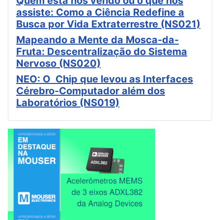
Quem está nos vendo ou o que nos
assiste: Como a Ciência Redefine a
Busca por Vida Extraterrestre (NS021)
Mapeando a Mente da Mosca-da-
Fruta: Descentralização do Sistema
Nervoso (NS020)
NEO: O Chip que levou as Interfaces
Cérebro-Computador além dos
Laboratórios (NS019)