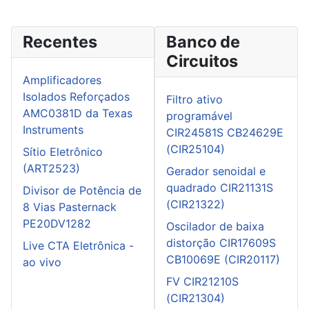
Recentes
Banco de
Circuitos
Amplificadores
Isolados Reforçados
Filtro ativo
AMC0381D da Texas
programável
Instruments
CIR24581S CB24629E
(CIR25104)
Sítio Eletrônico
(ART2523)
Gerador senoidal e
quadrado CIR21131S
Divisor de Potência de
(CIR21322)
8 Vias Pasternack
PE20DV1282
Oscilador de baixa
distorção CIR17609S
Live CTA Eletrônica -
CB10069E (CIR20117)
ao vivo
FV CIR21210S
(CIR21304)