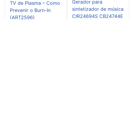
Gerador para
TV de Plasma – Como
sintetizador de música
Prevenir o Burn-In
CIR24694S CB24744E
(ART2596)
(CIR25221)
Transmissor sensor de
água CB22427S
CB21879E (CIR21536)
Relé com trava
CIR23365S CB23664E
(CIR23754)
Instituto Newton C. Braga:
Mapa do Site
-
Entre em contato
-
Como
Anunciar
-
Políticas do Site
-
Advertise in Brazil