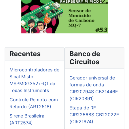
Recentes
Banco de
Circuitos
Microcontroladores de
Sinal Misto
Gerador universal de
MSPM0G352x-Q1 da
formas de onda
Texas Instruments
CIR20794S CB21446E
(CIR20891)
Controle Remoto com
Retardo (ART2518)
Etapa de RF
CIR22568S CB22022E
Sirene Brasileira
(CIR21674)
(ART2574)