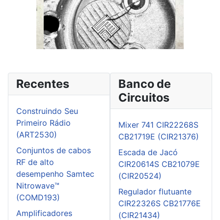
Recentes
Banco de
Circuitos
Construindo Seu
Primeiro Rádio
Mixer 741 CIR22268S
(ART2530)
CB21719E (CIR21376)
Conjuntos de cabos
Escada de Jacó
RF de alto
CIR20614S CB21079E
desempenho Samtec
(CIR20524)
Nitrowave™
Regulador flutuante
(COMD193)
CIR22326S CB21776E
Amplificadores
(CIR21434)