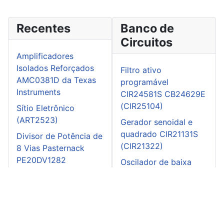
Recentes
Banco de
Circuitos
Amplificadores
Isolados Reforçados
Filtro ativo
AMC0381D da Texas
programável
Instruments
CIR24581S CB24629E
(CIR25104)
Sítio Eletrônico
(ART2523)
Gerador senoidal e
quadrado CIR21131S
Divisor de Potência de
(CIR21322)
8 Vias Pasternack
PE20DV1282
Oscilador de baixa
distorção CIR17609S
Live CTA Eletrônica -
CB10069E (CIR20117)
ao vivo
FV CIR21210S
(CIR21304)