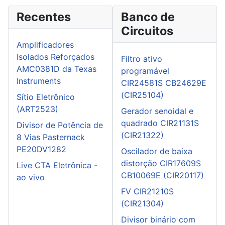
Recentes
Banco de
Circuitos
Amplificadores
Isolados Reforçados
Filtro ativo
AMC0381D da Texas
programável
Instruments
CIR24581S CB24629E
(CIR25104)
Sítio Eletrônico
(ART2523)
Gerador senoidal e
quadrado CIR21131S
Divisor de Potência de
(CIR21322)
8 Vias Pasternack
PE20DV1282
Oscilador de baixa
distorção CIR17609S
Live CTA Eletrônica -
CB10069E (CIR20117)
ao vivo
FV CIR21210S
(CIR21304)
Divisor binário com