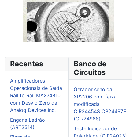
Recentes
Banco de
Circuitos
Amplificadores
Operacionais de Saída
Gerador senoidal
Rail to Rail MAX74810
XR2206 com faixa
com Desvio Zero da
modificada
Analog Devices Inc.
CIR24454S CB24497E
(CIR24988)
Engana Ladrão
(ART2514)
Teste Indicador de
Polaridade (CIR24023)