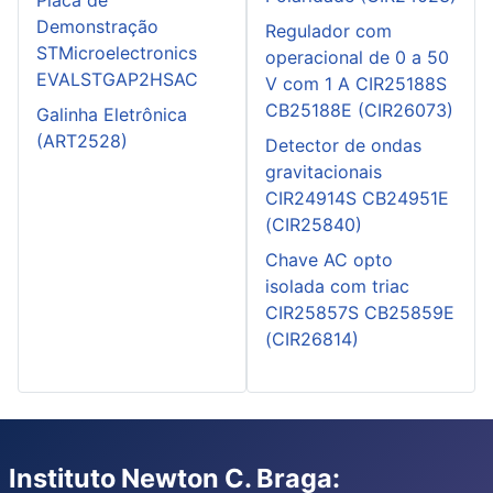
Placa de
Demonstração
Regulador com
STMicroelectronics
operacional de 0 a 50
EVALSTGAP2HSAC
V com 1 A CIR25188S
CB25188E (CIR26073)
Galinha Eletrônica
(ART2528)
Detector de ondas
gravitacionais
CIR24914S CB24951E
(CIR25840)
Chave AC opto
isolada com triac
CIR25857S CB25859E
(CIR26814)
Instituto Newton C. Braga: