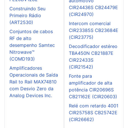
automotivo
CIR24436S CB24479E
Construindo Seu
(CIR24970)
Primeiro Rádio
(ART2530)
Intercom comercial
CIR23385S CB23684E
Conjuntos de cabos
(CIR23775)
RF de alto
desempenho Samtec
Decodificador estéreo
Nitrowave™
TBA450N CB21887E
(COMD193)
CIR22433S
(CIR21542)
Amplificadores
Operacionais de Saída
Fonte para
Rail to Rail MAX74810
amplificador de alta
com Desvio Zero da
potência CIR20696S
Analog Devices Inc.
CB21162E (CIR20603)
Relé com retardo 4001
CIR25758S CB25742E
(CIR26662)