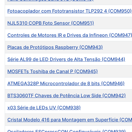
Fotoacoplador com Fototransistor TLP292 4 (COM950)
NJL5310 COPB Foto Sensor (COM951)
Controles de Motores IR e Drives da Infineon (COM947
Placas de Protótipos Raspberry (COM943)
Série AL99 de LED Drivers de Alta Tensão (COM944)
MOSFETs Toshiba de Canal P (COM945)
ATMEGA328P Microcontrolador de 8 bits (COM946)
BTS3060TF Chaves de Potência Low Side (COM942)
x03 Série de LEDs UV (COM938)
Cristal Modelo 416 para Montagem em Superfície (CO
Osciladores ESCpressCON Configuráveis (COM939)