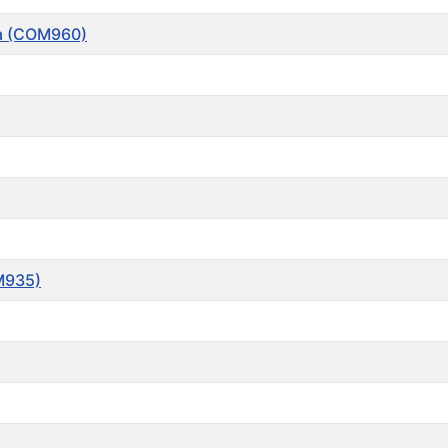
ma (COM960)
M935)