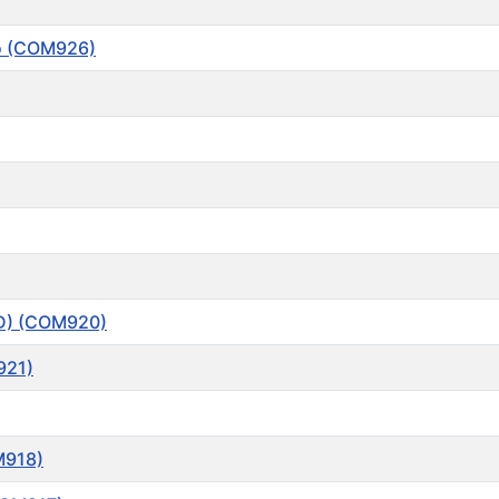
o (COM926)
MD) (COM920)
921)
M918)