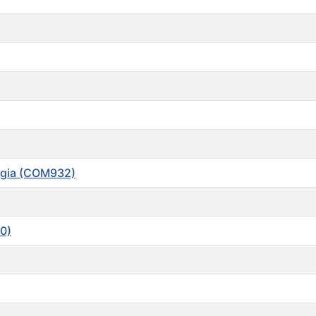
rgia (COM932)
0)