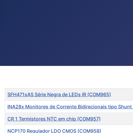
Título
SFH471xAS Série Negra de LEDs IR (COM965)
INA28x Monitores de Corrente Bidirecionais tipo Shun
CR 1 Termistores NTC em chip (COM957)
NCP170 Regulador LDO CMOS (COM958)