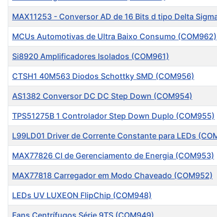
MAX11253 - Conversor AD de 16 Bits d tipo Delta Sig
MCUs Automotivas de Ultra Baixo Consumo (COM962)
Si8920 Amplificadores Isolados (COM961)
CTSH1 40M563 Diodos Schottky SMD (COM956)
AS1382 Conversor DC DC Step Down (COM954)
TPS51275B 1 Controlador Step Down Duplo (COM955)
L99LD01 Driver de Corrente Constante para LEDs (CO
MAX77826 CI de Gerenciamento de Energia (COM953)
MAX77818 Carregador em Modo Chaveado (COM952)
LEDs UV LUXEON FlipChip (COM948)
Fans Centrífugos Série 9TS (COM949)