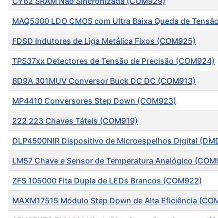
CY62 SRAM Não Sincronizada (COM929)
MAQ5300 LDO CMOS com Ultra Baixa Queda de Tensã
FDSD Indutores de Liga Metálica Fixos (COM925)
TPS37xx Detectores de Tensão de Precisão (COM924)
BD9A 301MUV Conversor Buck DC DC (COM913)
MP4410 Conversores Step Down (COM923)
222 223 Chaves Táteis (COM919)
DLP4500NIR Dispositivo de Microespelhos Digital (D
LM57 Chave e Sensor de Temperatura Analógico (COM
ZFS 105000 Fita Dupla de LEDs Brancos (COM922)
MAXM17515 Módulo Step Down de Alta Eficiência (CO