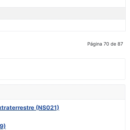
Página 70 de 87
xtraterrestre (NS021)
9)