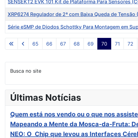
SENSEKT2 EVK 101 Kit de Plataforma Para Sensores (
XRP6274 Regulador de 2ª com Baixa Queda de Tensão
Série eSMP de Diodos Schottky Para Montagem em Sup
Artigos
65
66
67
68
69
70
71
72
Busca no site
Últimas Notícias
Quem está nos vendo ou o que nos assiste
Mapeando a Mente da Mosca-da-Fruta: De
NEO: O Chip que levou as Interfaces Cér