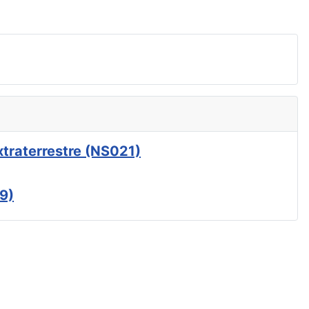
xtraterrestre (NS021)
9)