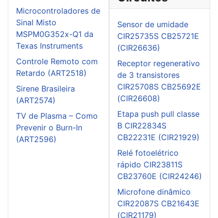
Microcontroladores de
Sinal Misto
Sensor de umidade
MSPM0G352x-Q1 da
CIR25735S CB25721E
Texas Instruments
(CIR26636)
Controle Remoto com
Receptor regenerativo
Retardo (ART2518)
de 3 transistores
CIR25708S CB25692E
Sirene Brasileira
(CIR26608)
(ART2574)
Etapa push pull classe
TV de Plasma – Como
B CIR22834S
Prevenir o Burn-In
CB22231E (CIR21929)
(ART2596)
Relé fotoelétrico
rápido CIR23811S
CB23760E (CIR24246)
Microfone dinâmico
CIR22087S CB21643E
(CIR21179)