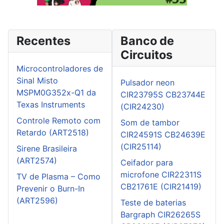
Recentes
Banco de
Circuitos
Microcontroladores de
Sinal Misto
Pulsador neon
MSPM0G352x-Q1 da
CIR23795S CB23744E
Texas Instruments
(CIR24230)
Controle Remoto com
Som de tambor
Retardo (ART2518)
CIR24591S CB24639E
(CIR25114)
Sirene Brasileira
(ART2574)
Ceifador para
microfone CIR22311S
TV de Plasma – Como
CB21761E (CIR21419)
Prevenir o Burn-In
(ART2596)
Teste de baterias
Bargraph CIR26265S