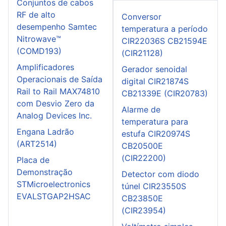
Conjuntos de cabos
RF de alto
Conversor
desempenho Samtec
temperatura a período
Nitrowave™
CIR22036S CB21594E
(COMD193)
(CIR21128)
Amplificadores
Gerador senoidal
Operacionais de Saída
digital CIR21874S
Rail to Rail MAX74810
CB21339E (CIR20783)
com Desvio Zero da
Alarme de
Analog Devices Inc.
temperatura para
Engana Ladrão
estufa CIR20974S
(ART2514)
CB20500E
(CIR22200)
Placa de
Demonstração
Detector com diodo
STMicroelectronics
túnel CIR23550S
EVALSTGAP2HSAC
CB23850E
(CIR23954)