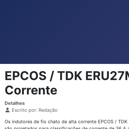
EPCOS / TDK ERU27M 
Corrente
Detalhes
Escrito por:
Redação
Os indutores de fio chato de alta corrente EPCOS / TDK
são projetados para classificações de corrente de 36 A