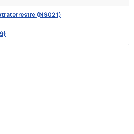
xtraterrestre (NS021)
9)