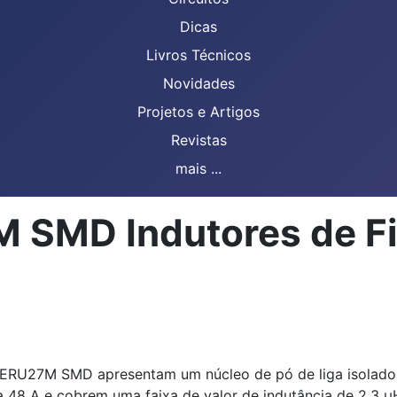
Dicas
Livros Técnicos
Novidades
Projetos e Artigos
Revistas
mais ...
SMD Indutores de Fio
 ERU27M SMD apresentam um núcleo de pó de liga isolado e
 a 48 A e cobrem uma faixa de valor de indutância de 2,3 