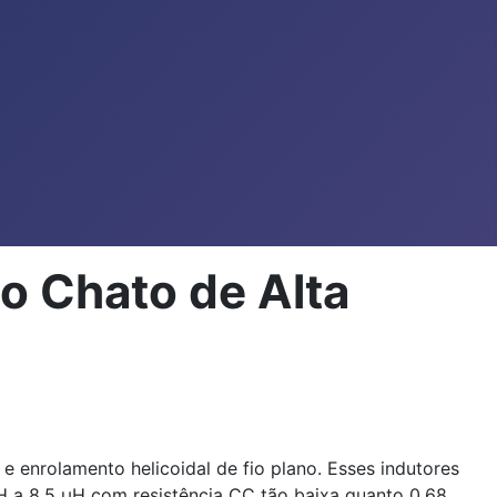
 Chato de Alta
 enrolamento helicoidal de fio plano. Esses indutores
µH a 8,5 µH com resistência CC tão baixa quanto 0,68