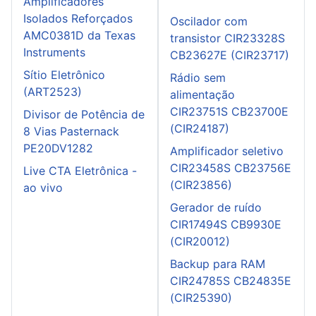
Amplificadores
Isolados Reforçados
Oscilador com
AMC0381D da Texas
transistor CIR23328S
Instruments
CB23627E (CIR23717)
Sítio Eletrônico
Rádio sem
(ART2523)
alimentação
CIR23751S CB23700E
Divisor de Potência de
(CIR24187)
8 Vias Pasternack
PE20DV1282
Amplificador seletivo
CIR23458S CB23756E
Live CTA Eletrônica -
(CIR23856)
ao vivo
Gerador de ruído
CIR17494S CB9930E
(CIR20012)
Backup para RAM
CIR24785S CB24835E
(CIR25390)