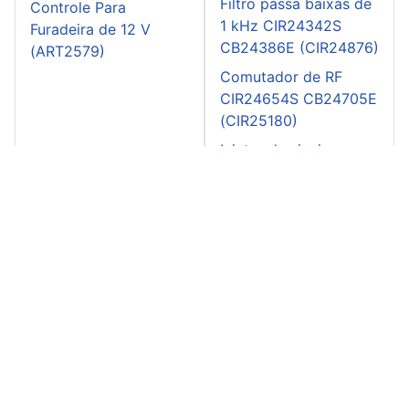
Filtro passa baixas de
Controle Para
1 kHz CIR24342S
Furadeira de 12 V
CB24386E (CIR24876)
(ART2579)
Comutador de RF
CIR24654S CB24705E
(CIR25180)
Injetor de sinais
(CIR20305)
Instituto Newton C. Braga:
Mapa do Site
-
Entre em contato
-
Como
Anunciar
-
Políticas do Site
-
Advertise in Brazil