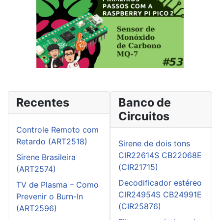
Recentes
Banco de
Circuitos
Controle Remoto com
Retardo (ART2518)
Sirene de dois tons
CIR22614S CB22068E
Sirene Brasileira
(CIR21715)
(ART2574)
Decodificador estéreo
TV de Plasma – Como
CIR24954S CB24991E
Prevenir o Burn-In
(CIR25876)
(ART2596)