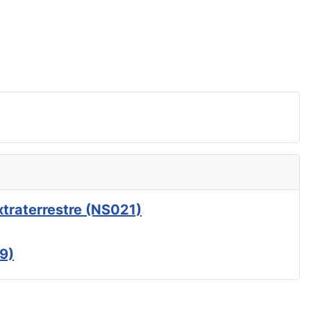
xtraterrestre (NS021)
9)