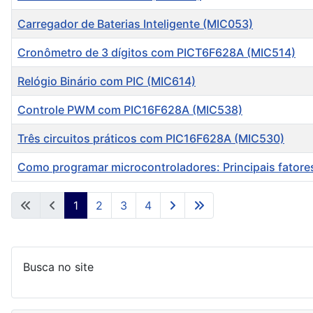
Carregador de Baterias Inteligente (MIC053)
Cronômetro de 3 dígitos com PICT6F628A (MIC514)
Relógio Binário com PIC (MIC614)
Controle PWM com PIC16F628A (MIC538)
Três circuitos práticos com PIC16F628A (MIC530)
Como programar microcontroladores: Principais fatore
Artigos
1
2
3
4
Busca no site