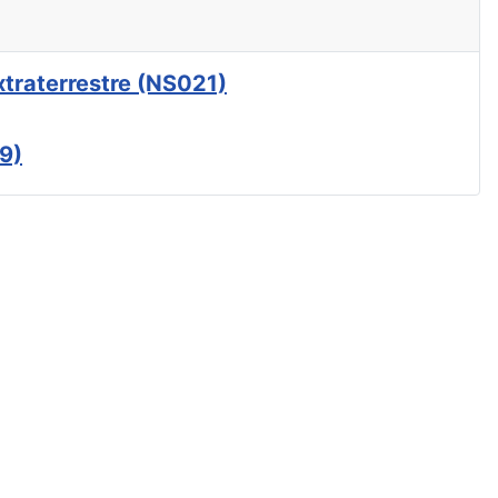
xtraterrestre (NS021)
9)