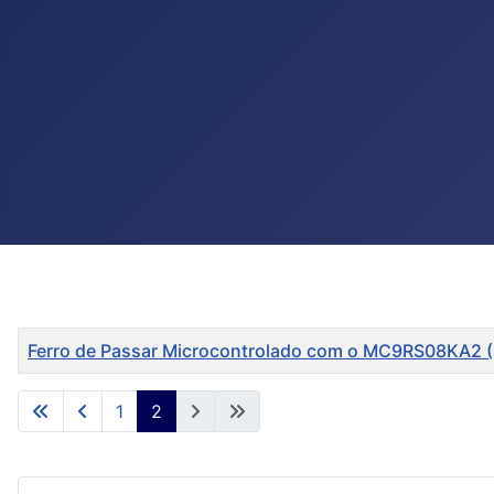
Título
Ferro de Passar Microcontrolado com o MC9RS08KA2 
Artigos
1
2