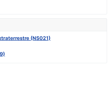
xtraterrestre (NS021)
9)