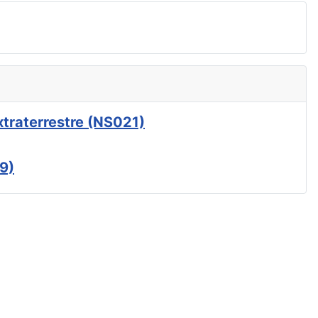
xtraterrestre (NS021)
9)