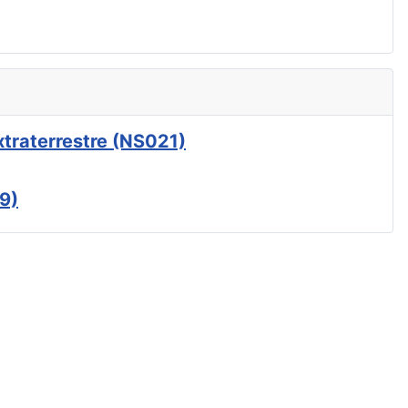
xtraterrestre (NS021)
9)